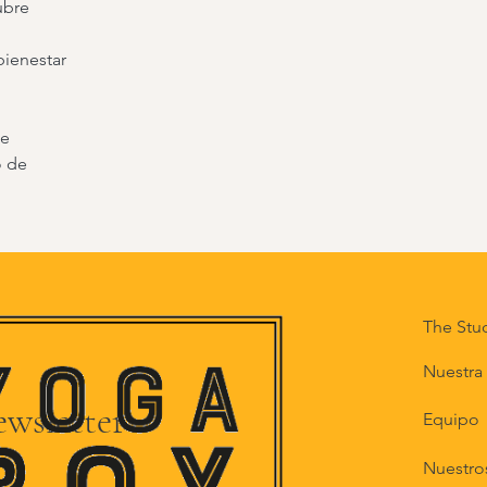
ubre
bienestar
de
o de
The Stu
Nuestra 
ewsletter
Equipo
Nuestros