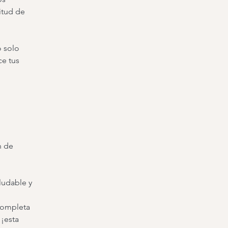
litud de
o solo
ce tus
n de
ludable y
completa
 ¡esta