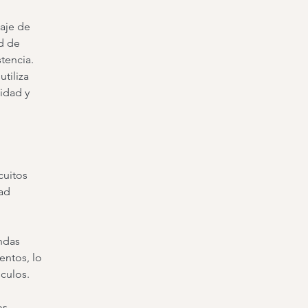
aje de
d de
tencia.
tiliza
lidad y
cuitos
dad
andas
entos, lo
sculos.
os